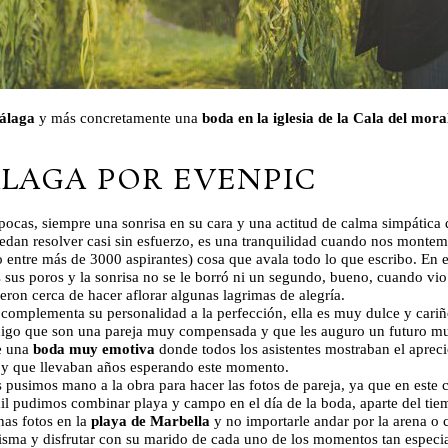
álaga
y más concretamente una
boda en la iglesia de la Cala del mora
LAGA POR EVENPIC
pocas, siempre una sonrisa en su cara y una actitud de calma simpática 
edan resolver casi sin esfuerzo, es una tranquilidad cuando nos montem
o entre más de 3000 aspirantes) cosa que avala todo lo que escribo. En 
os sus poros y la sonrisa no se le borró ni un segundo, bueno, cuando vio
ron cerca de hacer aflorar algunas lagrimas de alegría.
i, complementa su personalidad a la perfección, ella es muy dulce y car
digo que son una pareja muy compensada y que les auguro un futuro mu
e una
boda muy emotiva
donde todos los asistentes mostraban el apreci
o y que llevaban años esperando este momento.
pusimos mano a la obra para hacer las fotos de pareja, ya que en este 
il pudimos combinar playa y campo en el día de la boda, aparte del tie
nas fotos en la
playa de Marbella
y no importarle andar por la arena o 
isma y disfrutar con su marido de cada uno de los momentos tan especial