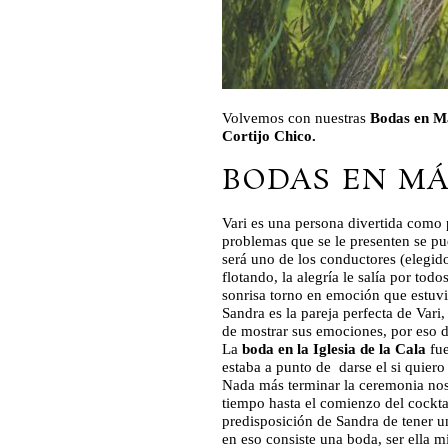
Volvemos con nuestras
Bodas en M
Cortijo Chico.
BODAS EN MÁ
Vari es una persona divertida como 
problemas que se le presenten se pu
será uno de los conductores (elegid
flotando, la alegría le salía por tod
sonrisa torno en emoción que estuvie
Sandra es la pareja perfecta de Var
de mostrar sus emociones, por eso 
La
boda en la Iglesia de la Cala
fu
estaba a punto de darse el si quier
Nada más terminar la ceremonia nos 
tiempo hasta el comienzo del cockta
predisposición de Sandra de tener u
en eso consiste una boda, ser ella m