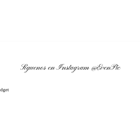
Síguenos en Instagram
@EvenPic
dget