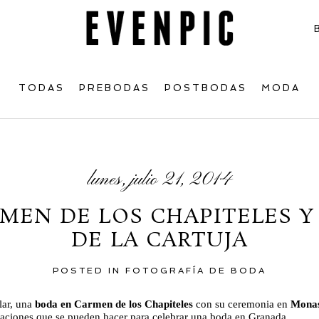
TODAS
PREBODAS
POSTBODAS
MODA
lunes, julio 21, 2014
MEN DE LOS CHAPITELES 
DE LA CARTUJA
POSTED IN
FOTOGRAFÍA DE BODA
ilar, una
boda en Carmen de los Chapiteles
con su ceremonia en
Monas
naciones que se pueden hacer para celebrar una boda en Granada.