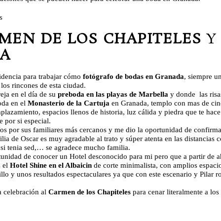
MEN DE LOS CHAPITELES
JA
idencia para trabajar cómo
fotógrafo de bodas en Granada
, siempre un
los rincones de esta ciudad.
eja en el día de su
preboda en las playas de Marbella
y donde las risa
oda en el
Monasterio de la Cartuja
en Granada, templo con mas de cinco
lazamiento, espacios llenos de historia, luz cálida y piedra que te hace
 por si especial.
os por sus familiares más cercanos y me dio la oportunidad de confirm
lia de Oscar es muy agradable al trato y súper atenta en las distancias
i tenia sed,… se agradece mucho familia.
ortunidad de conocer un Hotel desconocido para mi pero que a partir de 
s el
Hotel Shine en el Albaicin
de corte minimalista, con amplios espacio
llo y unos resultados espectaculares ya que con este escenario y Pilar
a celebración al
Carmen de los Chapiteles
para cenar literalmente a lo