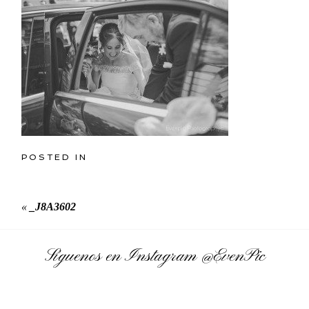
POSTED IN
«
_J8A3602
Síguenos en Instagram
@EvenPic