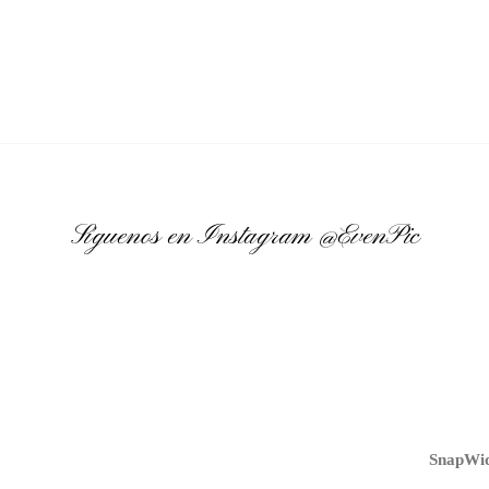
Síguenos en Instagram
@EvenPic
SnapWid