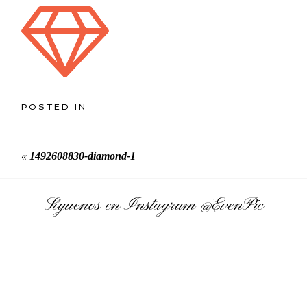
POSTED IN
«
1492608830-diamond-1
Síguenos en Instagram
@EvenPic