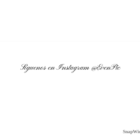
Síguenos en Instagram
@EvenPic
SnapWid