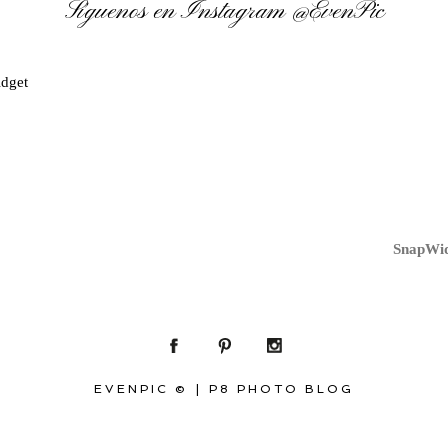
Síguenos en Instagram
@EvenPic
dget
SnapWid
EVENPIC ©
|
P8 PHOTO BLOG