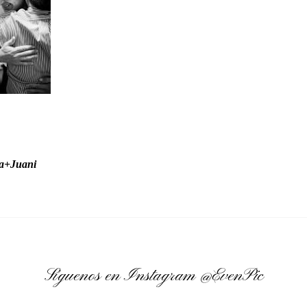
ia+Juani
Síguenos en Instagram
@EvenPic