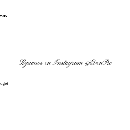
esús
Síguenos en Instagram
@EvenPic
dget