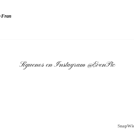
y+Fran
Síguenos en Instagram
@EvenPic
SnapWid