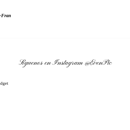
y+Fran
Síguenos en Instagram
@EvenPic
dget