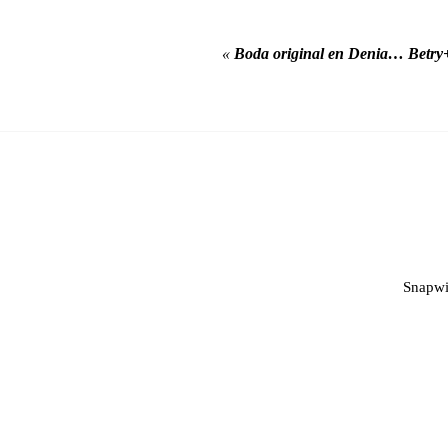
«
Boda original en Denia… Betr
Snapwi