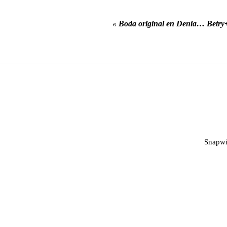
«
Boda original en Denia… Betr
Snapwi