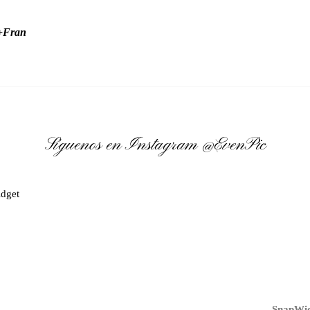
y+Fran
Síguenos en Instagram
@EvenPic
dget
SnapWid