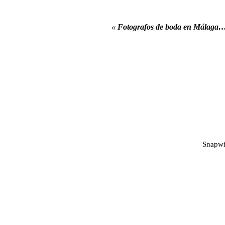
«
Fotografos de boda en Málaga
Snapwi