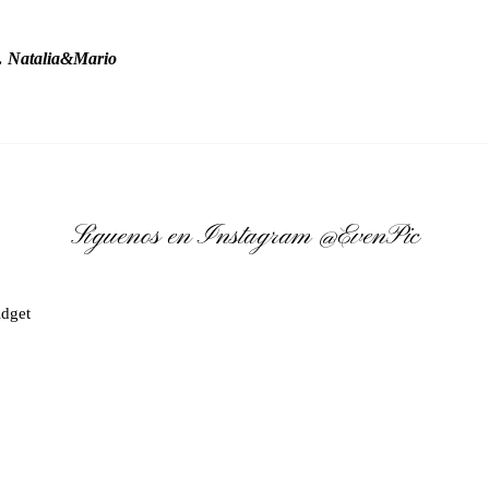
… Natalia&Mario
Síguenos en Instagram
@EvenPic
dget