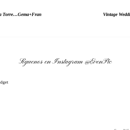
 la Torre…Gema+Fran
Vintage Wedd
Síguenos en Instagram
@EvenPic
dget