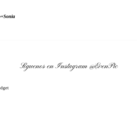
o+Sonia
Síguenos en Instagram
@EvenPic
dget