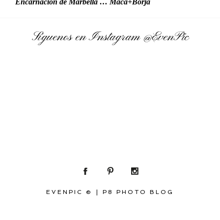
Encarnación de Marbella … Maca+Borja
Síguenos en Instagram
@EvenPic
EVENPIC ©
|
P8 PHOTO BLOG