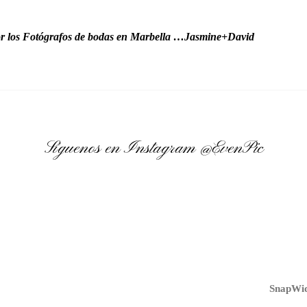
r los Fotógrafos de bodas en Marbella …Jasmine+David
Síguenos en Instagram
@EvenPic
SnapWid