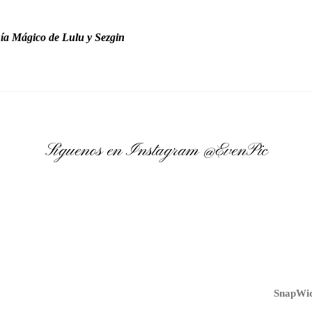
ía Mágico de Lulu y Sezgin
Síguenos en Instagram
@EvenPic
SnapWid