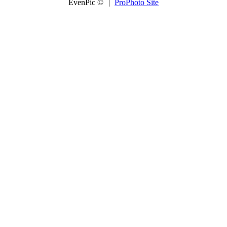
EvenPic ©
|
ProPhoto Site