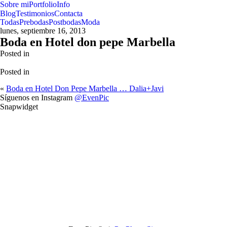
Sobre mi
Portfolio
Info
Blog
Testimonios
Contacta
Todas
Prebodas
Postbodas
Moda
lunes, septiembre 16, 2013
Boda en Hotel don pepe Marbella
Posted in
Posted in
«
Boda en Hotel Don Pepe Marbella … Dalia+Javi
Síguenos en Instagram
@EvenPic
Snapwidget