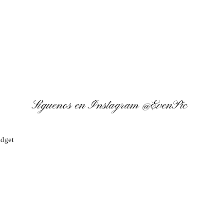
Síguenos en Instagram
@EvenPic
dget