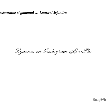
restaurante el gamonal … Laura+Alejandro
Síguenos en Instagram
@EvenPic
SnapWid