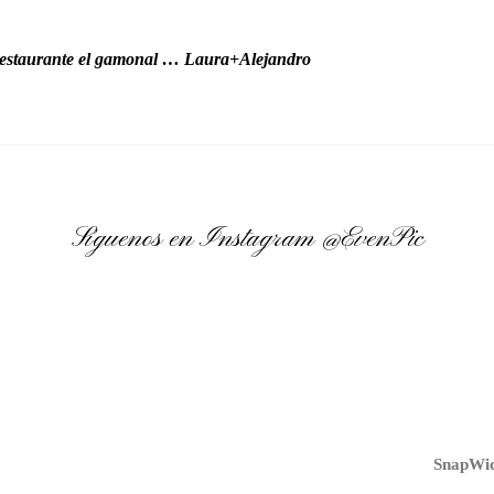
restaurante el gamonal … Laura+Alejandro
Síguenos en Instagram
@EvenPic
SnapWid