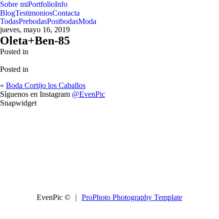
Sobre mi
Portfolio
Info
Blog
Testimonios
Contacta
Todas
Prebodas
Postbodas
Moda
jueves, mayo 16, 2019
Oleta+Ben-85
Posted in
Posted in
«
Boda Cortijo los Caballos
Síguenos en Instagram
@EvenPic
Snapwidget
EvenPic ©
|
ProPhoto Photography Template