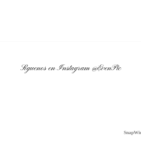
Síguenos en Instagram
@EvenPic
SnapWid