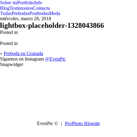
Sobre mi
Portfolio
Info
Blog
Testimonios
Contacta
Todas
Prebodas
Postbodas
Moda
miércoles, marzo 28, 2018
lightbox-placeholder-1328043866
Posted in
Posted in
«
Preboda en Granada
Síguenos en Instagram
@EvenPic
Snapwidget
EvenPic ©
|
ProPhoto Blogsite