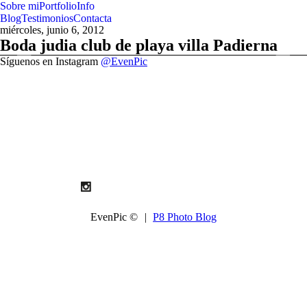
Sobre mi
Portfolio
Info
Blog
Testimonios
Contacta
miércoles, junio 6, 2012
Boda judia club de playa villa Padierna
Síguenos en Instagram
@EvenPic
EvenPic ©
|
P8 Photo Blog