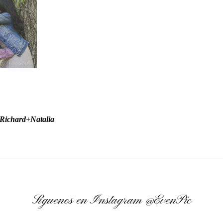
Richard+Natalia
Síguenos en Instagram
@EvenPic