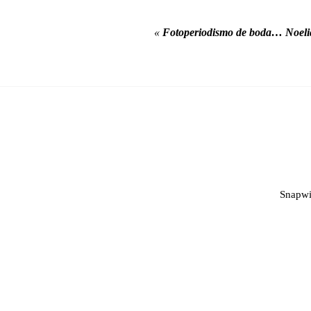
«
Fotoperiodismo de boda… Noel
Snapwi