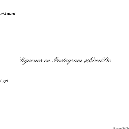
ia+Juani
Síguenos en Instagram
@EvenPic
dget
SnapWid