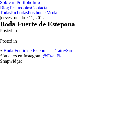
Sobre mi
Portfolio
Info
Blog
Testimonios
Contacta
Todas
Prebodas
Postbodas
Moda
jueves, octubre 11, 2012
Boda Fuerte de Estepona
Posted in
Posted in
«
Boda Fuerte de Estepona… Tato+Sonia
Síguenos en Instagram
@EvenPic
Snapwidget