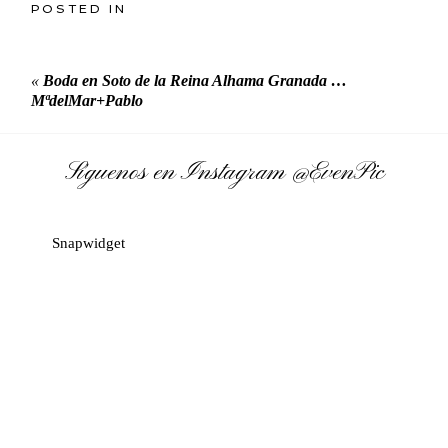
POSTED IN
«
Boda en Soto de la Reina Alhama Granada …
MªdelMar+Pablo
Síguenos en Instagram
@EvenPic
Snapwidget