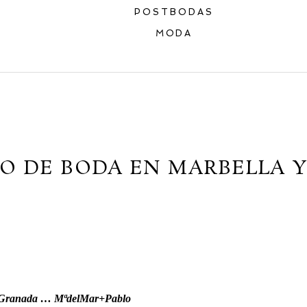
POSTBODAS
MODA
O DE BODA EN MARBELLA 
a Granada … MªdelMar+Pablo