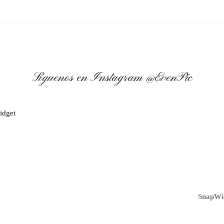
Síguenos en Instagram
@EvenPic
idget
SnapWid