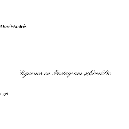
 MJosé+Andrés
Síguenos en Instagram
@EvenPic
dget