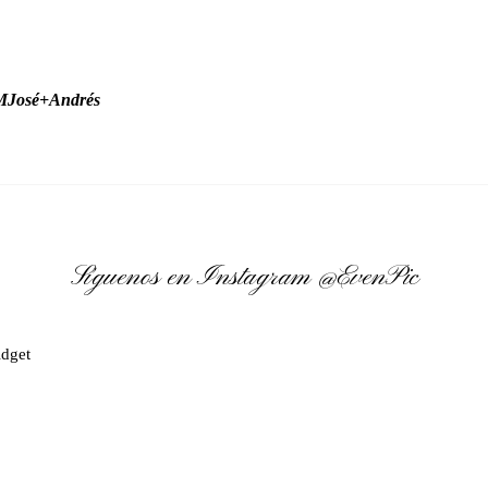
 MJosé+Andrés
Síguenos en Instagram
@EvenPic
dget