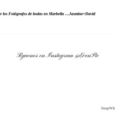
r los Fotógrafos de bodas en Marbella …Jasmine+David
Síguenos en Instagram
@EvenPic
SnapWid