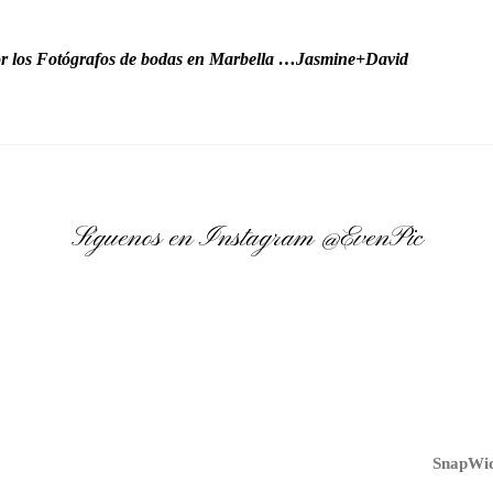
r los Fotógrafos de bodas en Marbella …Jasmine+David
Síguenos en Instagram
@EvenPic
SnapWid