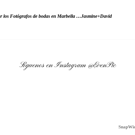
r los Fotógrafos de bodas en Marbella …Jasmine+David
Síguenos en Instagram
@EvenPic
SnapWid