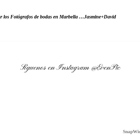
r los Fotógrafos de bodas en Marbella …Jasmine+David
Síguenos en Instagram
@EvenPic
SnapWid