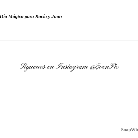
Día Mágico para Rocío y Juan
Síguenos en Instagram
@EvenPic
SnapWid