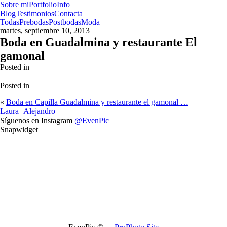
Sobre mi
Portfolio
Info
Blog
Testimonios
Contacta
Todas
Prebodas
Postbodas
Moda
martes, septiembre 10, 2013
Boda en Guadalmina y restaurante El
gamonal
Posted in
Posted in
«
Boda en Capilla Guadalmina y restaurante el gamonal …
Laura+Alejandro
Síguenos en Instagram
@EvenPic
Snapwidget