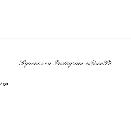
Síguenos en Instagram
@EvenPic
dget