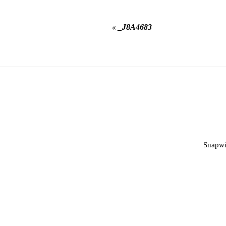
«
_J8A4683
Snapwi