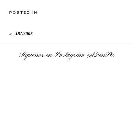
POSTED IN
«
_J8A3005
Síguenos en Instagram
@EvenPic