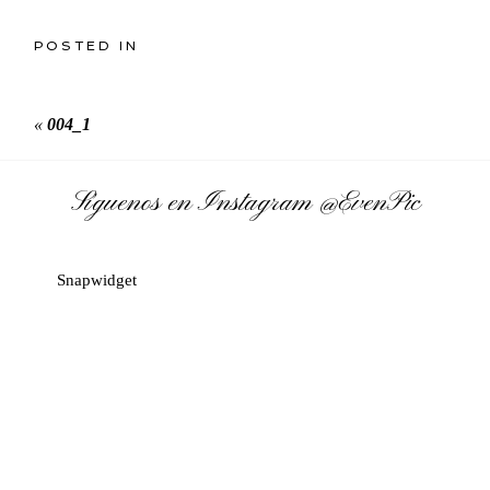
POSTED IN
«
004_1
Síguenos en Instagram
@EvenPic
Snapwidget